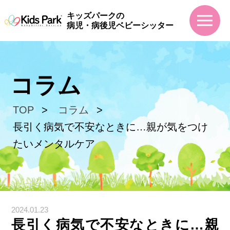
キッズパークの
病児・病後児ベビーシッター
コラム
TOP
コラム
長引く病気で不安なときに…親が気をつけ
たいメンタルケア
2024.01.23
長引く病気で不安なときに…親