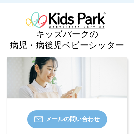
る？無理なく食べても
らう工夫あれこれ
2025.09.20
キッズパークの
復園・登園のタイミン
病児・病後児ベビーシッター
グって？病後のケアと
見極め方
2024.09.05
秋に注意したい子ども
の健康管理
2024.07.28
メールの問い合わせ
夏の感染症に注意しま
しょう④ 咽頭結膜熱