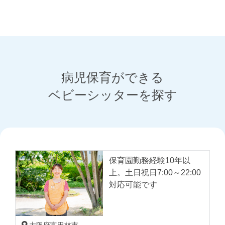
2025.10.20
食欲の秋こそ要注意！
感染性胃腸炎と食中毒
の予防
病児保育ができる
2024.02.11
ベビーシッターを探す
子どもの冷え性
保育園勤務経験10年以
2025.07.23
上。土日祝日7:00～22:00
もしかして熱中症？夏
対応可能です
に注意したい子どもの
症状と対策
大阪府富田林市