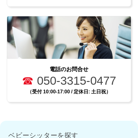
（プール熱）
2026.03.10
卒園・進級の季節に体
調を崩さないための工
夫
2025.12.20
電話のお問合せ
☎
050-3315-0477
寒さで悪化しやす
い“咳・喘息”のケアと
（受付 10:00-17:00 / 定休日: 土日祝）
登園判断
2025.08.10
夏風邪・プール熱・ヘ
ルパンギーナ…夏の感
ベビーシッターを探す