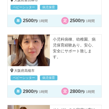
ベビーシッター
病児保育
2024.11.23
2500
2500
単
定
円/
1時間
円/
1時間
病気のとき、子どもが
甘えん坊になる理由と
は？
小児科病棟、幼稚園、病
児保育経験あり。安心、
2024.04.23
安全にサポート致しま
す。
兄弟姉妹への対応、ど
うする？病児期の家庭
バランスのとり方
大阪府高槻市
ベビーシッター
病児保育
2025.09.10
2900
2800
単
定
円/
1時間
円/
1時間
体調を崩しやすい季節
の変わり目、家庭でで
きる予防法