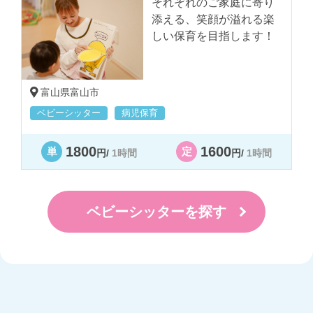
それぞれのご家庭に寄り
添える、笑顔が溢れる楽
しい保育を目指します！
2024.07.07
夏の感染症に注意しま
富山県富山市
しょう！① 手足口病
ベビーシッター
病児保育
1800
1600
単
定
円/
1時間
円/
1時間
2024.05.23
「もう元気！」に注
意！病後児の見えにく
ベビーシッターを探す
い疲れと過ごし方
2024.10.23
病児の食事、どうす