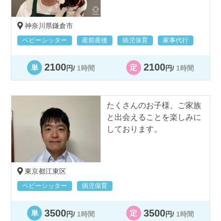
神奈川県鎌倉市
ベビーシッター
産前産後
病児保育
家事代行
2100
2100
単
定
円/
1時間
円/
1時間
たくさんのお子様、ご家族
と出会えることを楽しみに
しております。
東京都江東区
ベビーシッター
病児保育
3500
3500
単
定
円/
1時間
円/
1時間