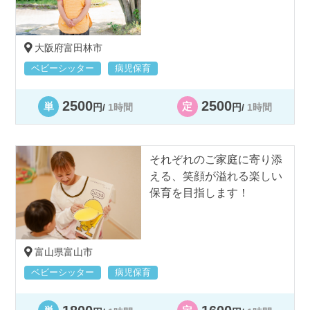
大阪府富田林市
ベビーシッター
病児保育
2500
2500
単
定
円/
1時間
円/
1時間
それぞれのご家庭に寄り添
える、笑顔が溢れる楽しい
保育を目指します！
富山県富山市
ベビーシッター
病児保育