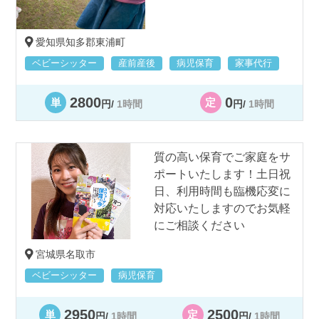
愛知県知多郡東浦町
ベビーシッター
産前産後
病児保育
家事代行
2800
0
単
定
円/
1時間
円/
1時間
質の高い保育でご家庭をサ
ポートいたします！土日祝
日、利用時間も臨機応変に
対応いたしますのでお気軽
にご相談ください
宮城県名取市
ベビーシッター
病児保育
2950
2500
単
定
円/
1時間
円/
1時間