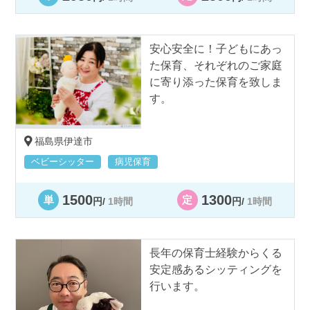
安心安全に！子どもにあっ
た保育、それぞれのご家庭
に寄り添った保育を致しま
す。
福島県伊達市
ベビーシッター
病児保育
1500
1300
単
定
円/
1時間
円/
1時間
長年の保育士経験からくる
安定感あるシッティングを
行います。