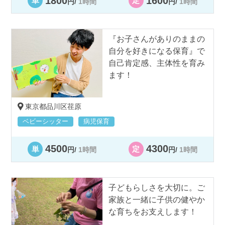
1800
1600
単
定
円/
1時間
円/
1時間
『お子さんがありのままの
自分を好きになる保育』で
自己肯定感、主体性を育み
ます！
東京都品川区荏原
ベビーシッター
病児保育
4500
4300
単
定
円/
1時間
円/
1時間
子どもらしさを大切に。ご
家族と一緒に子供の健やか
な育ちをお支えします！