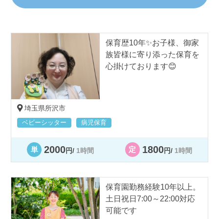
保育歴10年✨お子様、御家
族皆様に寄り添った保育を
心掛けております😊
埼玉県所沢市
ベビーシッター
病児保育
2000
1800
単
定
円/
1時間
円/
1時間
保育園勤務経験10年以上。
土日祝日7:00～22:00対応
可能です